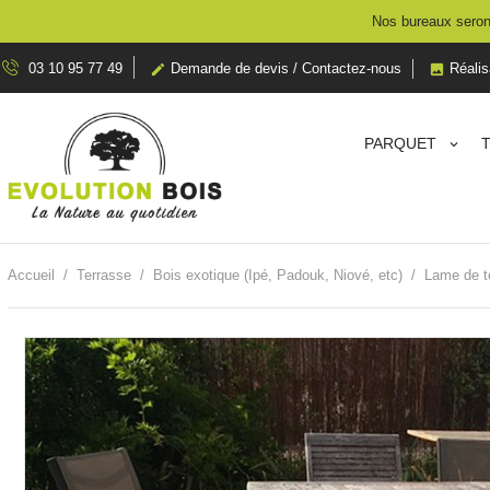
Nos bureaux seront
03 10 95 77 49
Demande de devis / Contactez-nous
Réalis


PARQUET
Accueil
Terrasse
Bois exotique (Ipé, Padouk, Niové, etc)
Lame de te