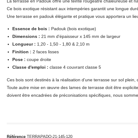
La terrasse en Padouk offre une teinte rougeâtre chaleureuse et nat
Ce bois exotique résistant aux intempéries garantit une longue dur
Une terrasse en padouk élégante et pratique vous apportera un lie
Essence de bois :
Padouk (bois exotique)
Dimensions :
21 mm d'épaisseur x 145 mm de largeur
Longueur :
1,20 - 1,50 - 1,80 & 2,10 m
Finition :
2 faces lisses
Pose :
coupe droite
Classe d'emploi :
classe 4 couvrant classe 5
Ces bois sont destinés à la réalisation d’une terrasse sur sol plein, 
Toute autre mise en œuvre des lames de terrasse doit être explicit
doivent être encadrées de préconisations spécifiques, nous somme
Référence
TERRAPADO-21-145-120