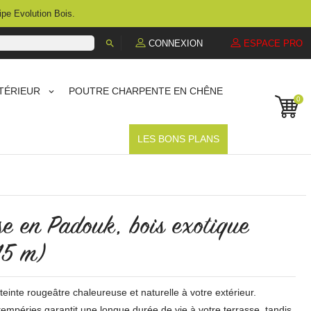
ipe Evolution Bois.

CONNEXION
ESPACE PRO
TÉRIEUR
POUTRE CHARPENTE EN CHÊNE
0
LES BONS PLANS
e en Padouk, bois exotique
15 m)
einte rougeâtre chaleureuse et naturelle à votre extérieur.
tempéries garantit une longue durée de vie à votre terrasse, tandis