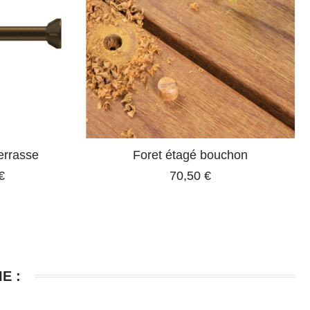
errasse
Foret étagé bouchon
€
70,50 €
E :