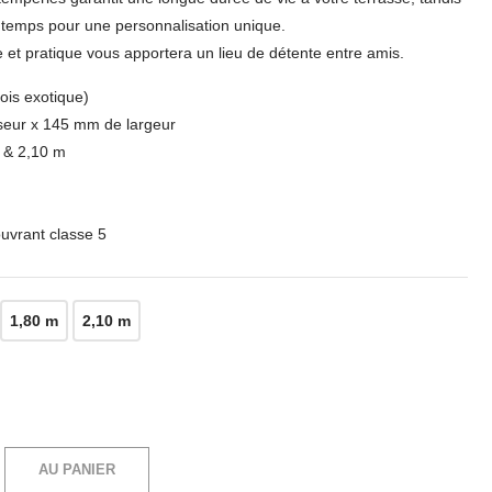
 temps pour une personnalisation unique.
et pratique vous apportera un lieu de détente entre amis.
is exotique)
eur x 145 mm de largeur
0 & 2,10 m
ouvrant classe 5
1,80 m
2,10 m
AU PANIER