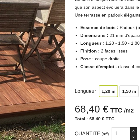
que son aspect évoluera dans le
Une terrasse en padouk élégante 
Essence de bois :
Padouk (bo
Dimensions :
21 mm d'épaiss
Longueur :
1,20 - 1,50 - 1,8
Finition :
2 faces lisses
Pose :
coupe droite
Classe d'emploi :
classe 4 c
Longueur
1,20 m
1,50 m
68,40 €
TTC
/m2
Total :
68.40 € TTC
QUANTITÉ
(m²)