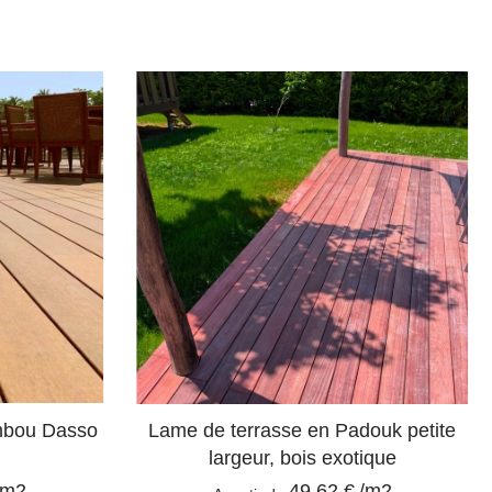
mbou Dasso
Lame de terrasse en Padouk petite
largeur, bois exotique
/m2
49,62 €
/m2