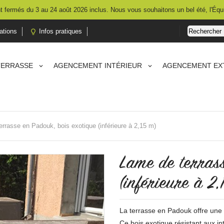
 fermés du 3 au 24 août 2026 inclus. Nous vous souhaitons un bel été, l'Équ
ations
Infos pratiques

TERRASSE
AGENCEMENT INTÉRIEUR
AGENCEMENT EX
rrasse en Padouk, bois exotique (inférieure à 2,15 m)
Lame de terrass
(inférieure à 2,
La terrasse en Padouk offre une t
Ce bois exotique résistant aux in