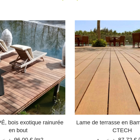
PÉ, bois exotique rainurée
Lame de terrasse en Ba
en bout
CTECH
96,00 €
/m2
87,72 €