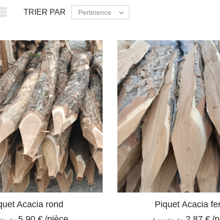

TRIER PAR
Pertinence

quet Acacia rond
Piquet Acacia f
5,90 €
/pièce
2,87 €
/p