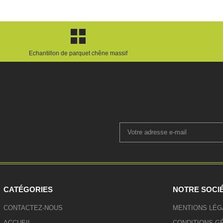
Echantillon de parquet chêne massif
CATÉGORIES
NOTRE SOCI
CONTACTEZ-NOUS
MENTIONS LÉG
ACCUEIL
CONDITIONS G