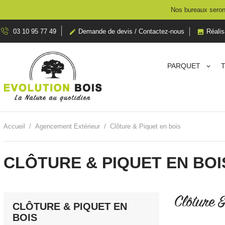
Nos bureaux seront
03 10 95 77 49
Demande de devis / Contactez-nous
Réalis


PARQUET
Accueil
Agencement Extérieur
Clôture & Piquet en bois
CLÔTURE & PIQUET EN BOI
Clôture &
CLÔTURE & PIQUET EN
BOIS