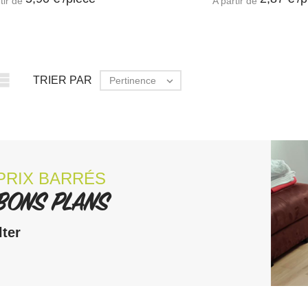
tir de
A partir de

TRIER PAR
Pertinence

PRIX BARRÉS
 BONS PLANS
ter