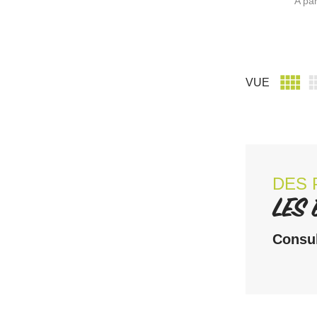
A par

VUE
DES 
LES
Consul