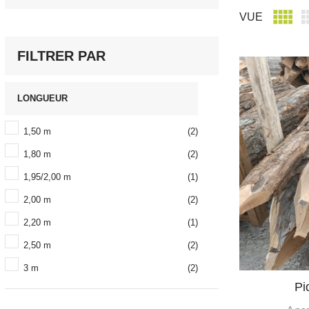

VUE
FILTRER PAR
LONGUEUR
1,50 m
(2)
1,80 m
(2)
1,95/2,00 m
(1)
2,00 m
(2)
2,20 m
(1)
2,50 m
(2)
3 m
(2)
Pi