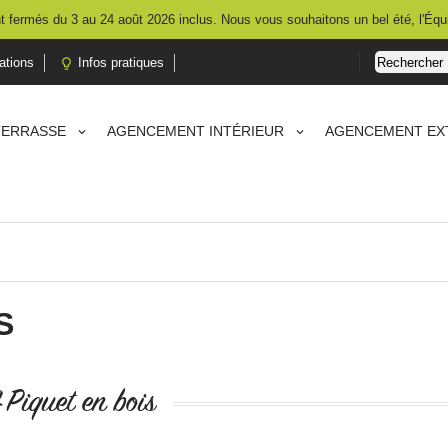
 fermés du 3 au 24 août 2026 inclus. Nous vous souhaitons un bel été, l'Équ
ations
Infos pratiques

TERRASSE
AGENCEMENT INTÉRIEUR
AGENCEMENT EX
S
 Piquet en bois