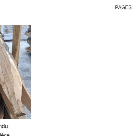
PAGES
endu
ièce