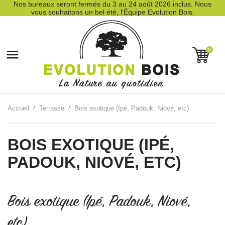
Nos bureaux seront fermés du 3 au 24 août 2026 inclus. Nous
vous souhaitons un bel été, l'Équipe Evolution Bois.
0

Accueil
Terrasse
Bois exotique (Ipé, Padouk, Niové, etc)
BOIS EXOTIQUE (IPÉ,
PADOUK, NIOVÉ, ETC)
Bois exotique (Ipé, Padouk, Niové,
etc)