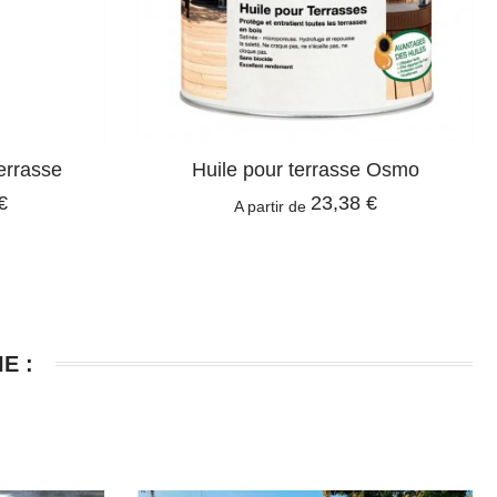
errasse
Huile pour terrasse Osmo
€
23,38 €
A partir de
E :