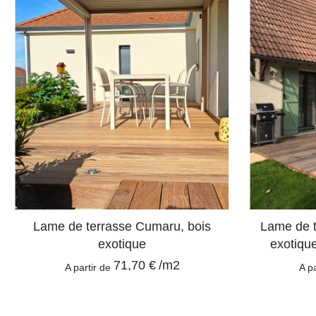
Lame de terrasse Cumaru, bois
Lame de t
exotique
exotiqu
71,70 €
/m2
A partir de
A p