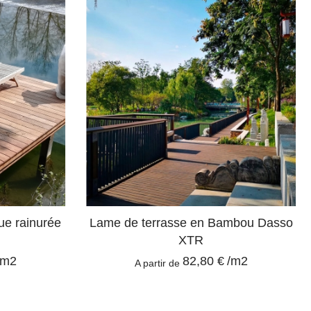
ue rainurée
Lame de terrasse en Bambou Dasso
XTR
/m2
82,80 €
/m2
A partir de