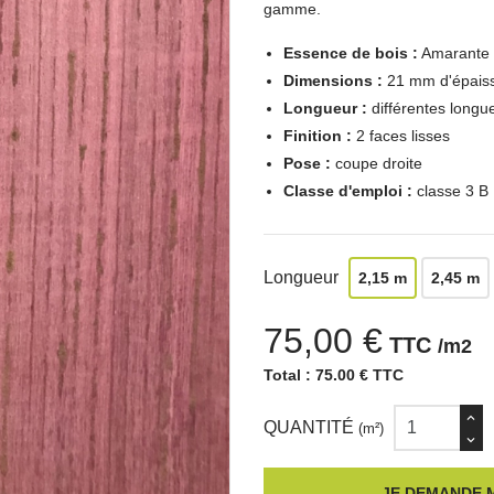
gamme.
Essence de bois :
Amarante (
Dimensions :
21 mm d'épaiss
Longueur :
différentes longu
Finition :
2 faces lisses
Pose :
coupe droite
Classe d'emploi :
classe 3 B
Longueur
2,15 m
2,45 m
75,00 €
TTC
/m2
Total :
75.00 € TTC
QUANTITÉ
(m²)
JE DEMANDE M