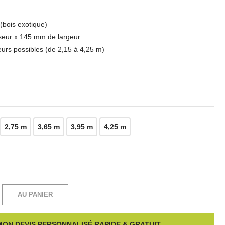
bois exotique)
eur x 145 mm de largeur
eurs possibles (de 2,15 à 4,25 m)
2,75 m
3,65 m
3,95 m
4,25 m
AU PANIER
ON DEVIS PERSONNALISÉ RAPIDE & GRATUIT