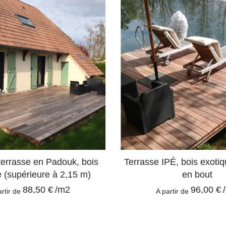
errasse en Padouk, bois
Terrasse IPÉ, bois exotiq
e (supérieure à 2,15 m)
en bout
88,50 €
/m2
96,00 €
artir de
A partir de