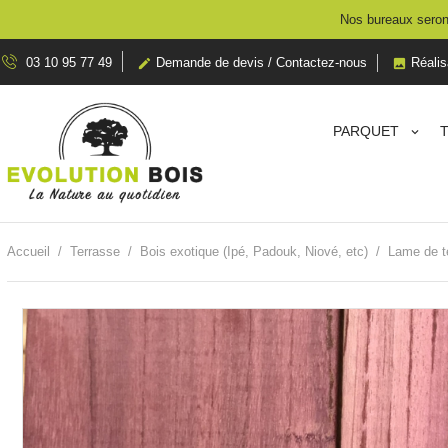
Nos bureaux seront
03 10 95 77 49
Demande de devis / Contactez-nous
Réalis


PARQUET
Accueil
Terrasse
Bois exotique (Ipé, Padouk, Niové, etc)
Lame de t