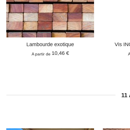
Lambourde exotique
Vis IN
10,46 €
A partir de
A
11