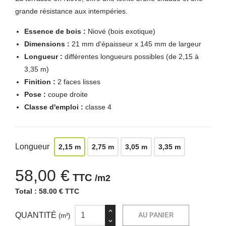
grande résistance aux intempéries.
Essence de bois :
Niové (bois exotique)
Dimensions :
21 mm d'épaisseur x 145 mm de largeur
Longueur :
différentes longueurs possibles (de 2,15 à
3,35 m)
Finition :
2 faces lisses
Pose :
coupe droite
Classe d'emploi :
classe 4
Longueur
2,15 m
2,75 m
3,05 m
3,35 m
58,00 €
TTC
/m2
Total :
58.00 € TTC
QUANTITÉ
AU PANIER
(m²)