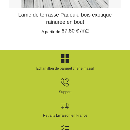
Lame de terrasse Padouk, bois exotique
rainurée en bout
67,80 €
/m2
A partir de
Echantillon de parquet chêne massif
Support
Retrait / Livraison en France