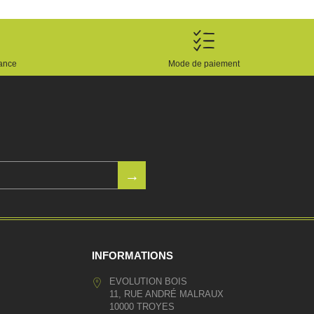
rance
Mode de paiement
INFORMATIONS
EVOLUTION BOIS
11, RUE ANDRÉ MALRAUX
10000 TROYES