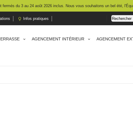
 fermés du 3 au 24 août 2026 inclus. Nous vous souhaitons un bel été, l'Équ
ations
Infos pratiques

TERRASSE
AGENCEMENT INTÉRIEUR
AGENCEMENT EX