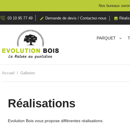
Nos bureaux seront
03 10 95 77 49
Demande de devis / Contactez-nous
Réalis


PARQUET
Accueil
Galleries
Réalisations
Evolution Bois vous propose différentes réalisations.