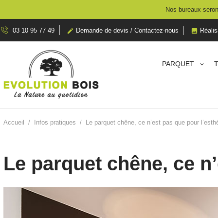
Nos bureaux seront
03 10 95 77 49
Demande de devis / Contactez-nous
Réalis


PARQUET
Accueil
Infos pratiques
Le parquet chêne, ce n’est pas que pour l’esth
Le parquet chêne, ce n’