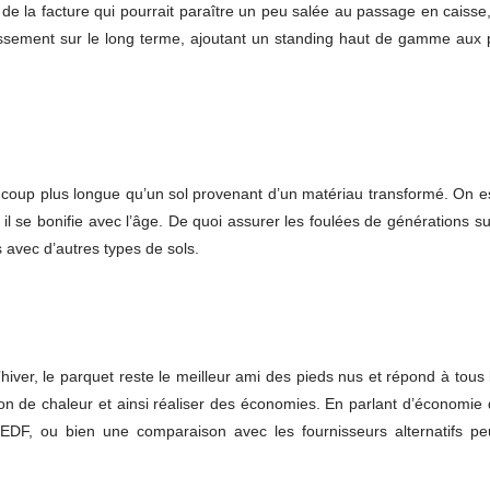
de la facture qui pourrait paraître un peu salée au passage en caisse,
issement sur le long terme, ajoutant un standing haut de gamme aux p
coup plus longue qu’un sol provenant d’un matériau transformé. On es
 il se bonifie avec l’âge. De quoi assurer les foulées de générations s
s avec d’autres types de sols.
’hiver, le parquet reste le meilleur ami des pieds nus et répond à tous 
e chaleur et ainsi réaliser des économies. En parlant d’économie d’én
e EDF, ou bien une comparaison avec les fournisseurs alternatifs p