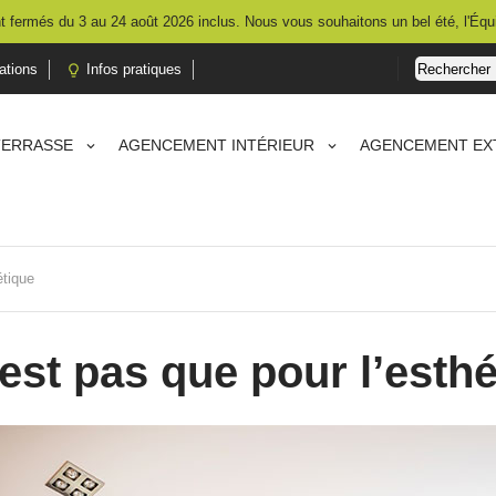
 fermés du 3 au 24 août 2026 inclus. Nous vous souhaitons un bel été, l'Équ
ations
Infos pratiques

TERRASSE
AGENCEMENT INTÉRIEUR
AGENCEMENT EX
étique
est pas que pour l’esth