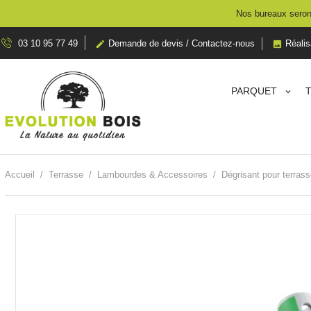
Nos bureaux seront
03 10 95 77 49
Demande de devis / Contactez-nous
Réalis


PARQUET
Accueil
Terrasse
Lambourdes & Accessoires
Dégrisant pour terras