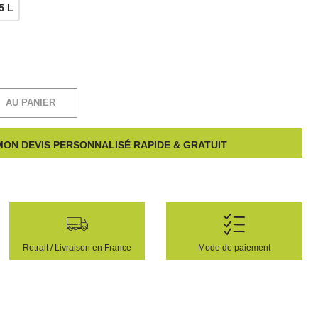
5 L
AU PANIER
ON DEVIS PERSONNALISÉ RAPIDE & GRATUIT
Retrait / Livraison en France
Mode de paiement