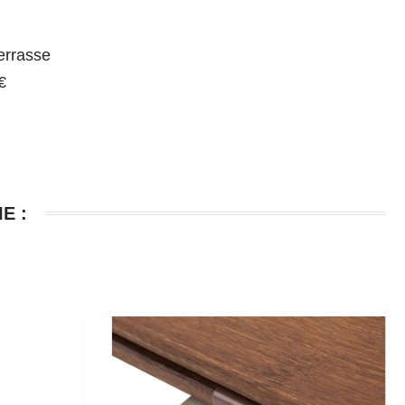
errasse
€
E :