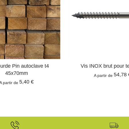
rde Pin autoclave t4
Vis INOX brut pour t
45x70mm
54,78 
A partir de
5,40 €
A partir de