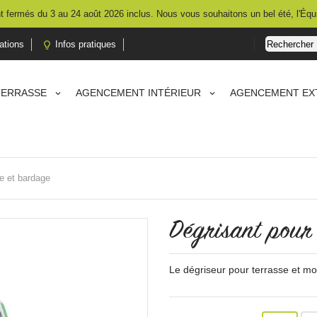
 fermés du 3 au 24 août 2026 inclus. Nous vous souhaitons un bel été, l'Équ
ations
Infos pratiques

TERRASSE
AGENCEMENT INTÉRIEUR
AGENCEMENT EX
se et bardage
Dégrisant pour
Le dégriseur pour terrasse et mobi