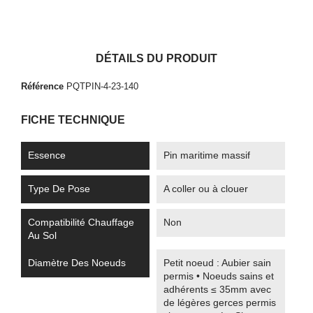
DÉTAILS DU PRODUIT
Référence
PQTPIN-4-23-140
FICHE TECHNIQUE
Essence
Pin maritime massif
Type De Pose
A coller ou à clouer
Compatibilité Chauffage
Non
Au Sol
Diamètre Des Noeuds
Petit noeud : Aubier sain
permis • Noeuds sains et
adhérents ≤ 35mm avec
de légères gerces permis