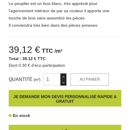
Le peuplier est un bois blanc, très apprécié pour
l'agencement intérieur de par sa couleur il apporte une
touche de bois sans assombrir les pièces.
Il conviendra très bien dans des pièces annexes.
39,12 €
TTC
/m²
Total :
39.12 € TTC
Dont 0.30 € d'éco-participation
QUANTITÉ
AU PANIER
(m²)
JE DEMANDE MON DEVIS PERSONNALISÉ RAPIDE &
GRATUIT
En stock