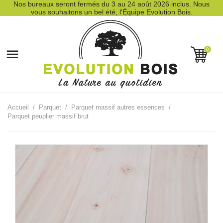
Nos bureaux seront fermés du 3 au 24 août 2026 inclus. Nous
vous souhaitons un bel été, l'Équipe Evolution Bois.
0

Accueil
Parquet
Parquet massif autres essences
Parquet peuplier massif brut