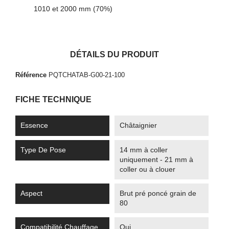
1010 et 2000 mm (70%)
DÉTAILS DU PRODUIT
Référence
PQTCHATAB-G00-21-100
FICHE TECHNIQUE
Essence
Châtaignier
Type De Pose
14 mm à coller
uniquement - 21 mm à
coller ou à clouer
Aspect
Brut pré poncé grain de
80
Compatibilité Chauffage
Oui