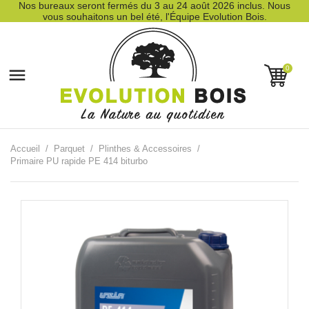
Nos bureaux seront fermés du 3 au 24 août 2026 inclus. Nous
vous souhaitons un bel été, l'Équipe Evolution Bois.
0

Accueil
Parquet
Plinthes & Accessoires
Primaire PU rapide PE 414 biturbo