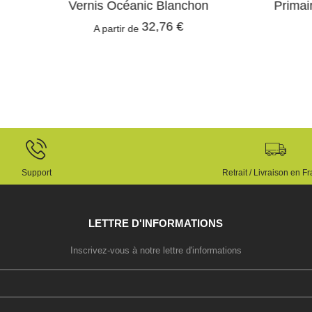
is Océanic Blanchon
Primaire PU rapide PE 4
32,76 €
145,80 €
/6 kg
 partir de
Support
Retrait / Livraison en F
LETTRE D'INFORMATIONS
Inscrivez-vous à notre lettre d'informations