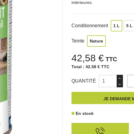
intérieures.
Conditionnement
1 L
5 L
Teinte
Nature
42,58 €
TTC
Total :
42.58 € TTC
QUANTITÉ
JE DEMANDE M
En stock