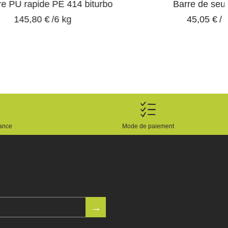
14 biturbo
Barre de seuil en T
45,05 €
/ 2m
rance
Mode de paiement