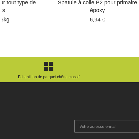
Spatule à colle B2 pour primaire
Vern
époxy
A
6,94 €
Echantillon de parquet chêne massif