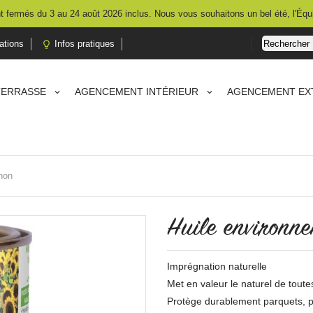
 fermés du 3 au 24 août 2026 inclus. Nous vous souhaitons un bel été, l'Équ
ations
Infos pratiques

TERRASSE
AGENCEMENT INTÉRIEUR
AGENCEMENT EX
hon
Huile environn
Imprégnation naturelle
Met en valeur le naturel de tout
Protège durablement parquets, pla