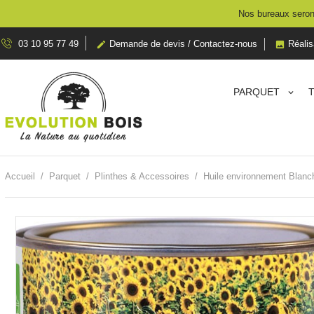
Nos bureaux seront
03 10 95 77 49
Demande de devis / Contactez-nous
Réalis


PARQUET
Accueil
Parquet
Plinthes & Accessoires
Huile environnement Blanc