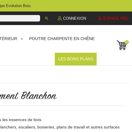
ipe Evolution Bois.

CONNEXION
ESPACE PRO
TÉRIEUR
POUTRE CHARPENTE EN CHÊNE
0
LES BONS PLANS
ement Blanchon
es les essences de bois
nchers, escaliers, boiseries, plans de travail et autres surfaces