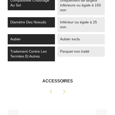
Compatibilité Chauffage
Uniquement de largeur
Au Sol
inférieure ou égale à 150
mm
Diamètre Des Noeuds
Inférieur ou égale à 25
mm
Aubier
Aubier exclu
Traitement Contre Les
Parquet non traité
Termites Et Autres
ACCESSOIRES