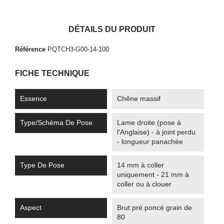
DÉTAILS DU PRODUIT
Référence
PQTCH3-G00-14-100
FICHE TECHNIQUE
Essence
Chêne massif
Type/Schéma De Pose
Lame droite (pose à
l'Anglaise) - à joint perdu
- longueur panachée
Type De Pose
14 mm à coller
uniquement - 21 mm à
coller ou à clouer
Aspect
Brut pré poncé grain de
80