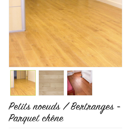
Petits noeuds / Bertranges -
Parquet chêne