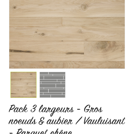
Pack 3 largeurs - Gros
noeuds & aubier / Vauluisant
- Parquet chêne