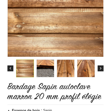


Bardage Sapin autoclave
marron 20 mm profil élégie
Essence de bois :
Sapin