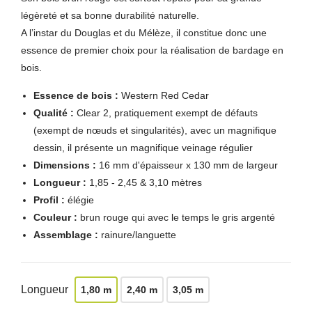
légèreté et sa bonne durabilité naturelle.
A l’instar du Douglas et du Mélèze, il constitue donc une
essence de premier choix pour la réalisation de bardage en
bois.
Essence de bois :
Western Red Cedar
Qualité :
Clear 2, pratiquement exempt de défauts
(exempt de nœuds et singularités), avec un magnifique
dessin, il présente un magnifique veinage régulier
Dimensions :
16 mm d'épaisseur x 130 mm de largeur
Longueur :
1,85 - 2,45 & 3,10 mètres
Profil :
élégie
Couleur :
brun rouge qui avec le temps le gris argenté
Assemblage :
rainure/languette
Longueur
1,80 m
2,40 m
3,05 m