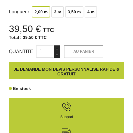
Longueur
2,60 m
3 m
3,50 m
4 m
39,50 €
TTC
Total :
39.50 € TTC
QUANTITÉ
AU PANIER
JE DEMANDE MON DEVIS PERSONNALISÉ RAPIDE &
GRATUIT
En stock
Support