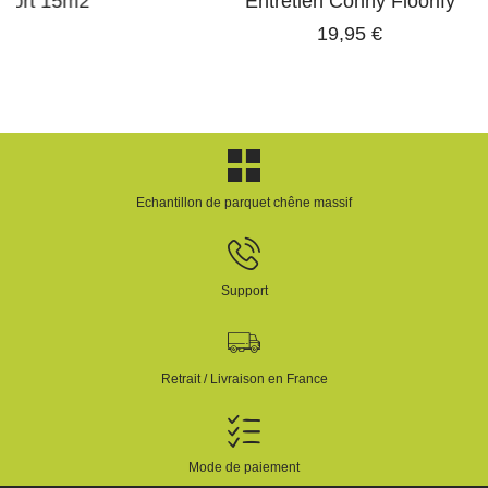
Entretien Conny Floorify
19,95 €
Echantillon de parquet chêne massif
Support
Retrait / Livraison en France
Mode de paiement