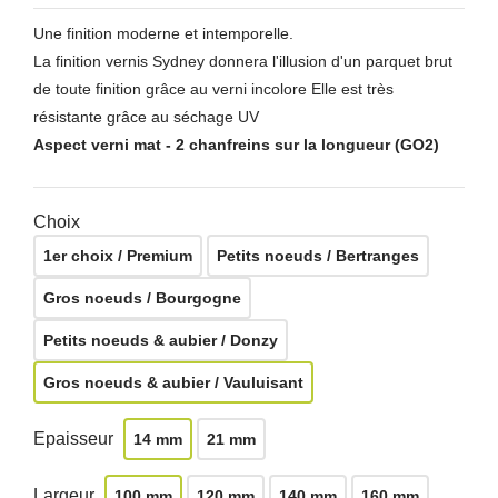
Une finition moderne et intemporelle.
La finition vernis Sydney donnera l'illusion d'un parquet brut
de toute finition grâce au verni incolore Elle est très
résistante grâce au séchage UV
Aspect verni mat - 2 chanfreins sur la longueur (GO2)
Choix
1er choix / Premium
Petits noeuds / Bertranges
Gros noeuds / Bourgogne
Petits noeuds & aubier / Donzy
Gros noeuds & aubier / Vauluisant
Epaisseur
14 mm
21 mm
Largeur
100 mm
120 mm
140 mm
160 mm